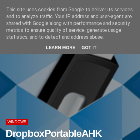
'
This site uses cookies from Google to deliver its services
and to analyze traffic. Your IP address and user-agent are
shared with Google along with performance and security
metrics to ensure quality of service, generate usage
statistics, and to detect and address abuse.
LEARN MORE
GOT IT
WINDOWS
DropboxPortableAHK