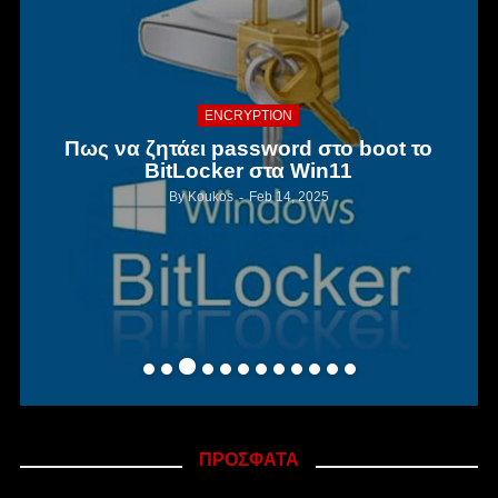
ENCRYPTION
Πως να ζητάει password στο boot το
BitLocker στα Win11
By
Koukos
Feb 14, 2025
ΠΡΟΣΦΑΤΑ