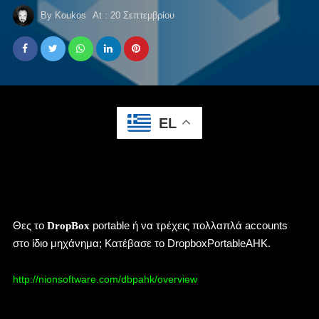
By
Koukos
At :
20 Σεπτεμβρίου
EL
Θες το
portable ή να τρέχεις πολλαπλά accounts
DropBox
στο ίδιο μηχάνημα; Κατέβασε το DropboxPortableAHK.
http://nionsoftware.com/dbpahk/overview