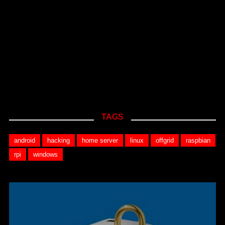
TAGS
android
hacking
home server
linux
offgrid
raspbian
rpi
windows