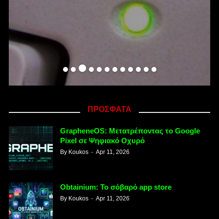
ΠΡΟΣΦΑΤΑ
GrapheneOS: Μετατρέποντας το Google
Pixel σε Ψηφιακό Οχυρό
By
Koukos
Apr 11, 2026
Obtainium: Το σόβαρό app store
By
Koukos
Apr 11, 2026