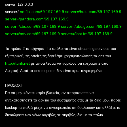
server=127.0.0.3
netflix.com/69.197.169.9 server=/hulu.com/69.197.169.9
server=/
server=/pandora.com/69.197.169.9
server=/cbs.com/69.197.169.9 server=/abc.go.com/69.197.169.9
server=/mtv.com/69.197.169.9 server=/last.fm/69.197.169.9
Τα πρώτα 2 τα εξήγησα. Τα υπόλοιπα είναι streaming services του
εξωτερικού, τις οποίες τις ξεγελάμε χρησιμοποιώντας τα dns του
http://tunlr.net
με αποτέλεσμα να νομίζουν ότι ερχόμαστε από
Αμερική. Αυτά τα dns requests δεν είναι κρυπτογραφημένα.
ΠΡΟΣΟΧΗ
Για να μην κάνετε καμία βλακεία, αν αποφασίσετε να
αντικαταστήσετε τα αρχεία του συστήματος σας με τα δικά μου,
πάρτε
backup
τα παλιά μέχρι να σιγουρευτείτε ότι δουλεύουν και αλλάξτε τα
δικαιώματα των νέων ακριβώς σε ακριβώς ίδια με τα παλιά.