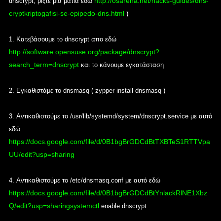
http://osarena.net/hacks-guides/dns-
dnscrypt, ρίξτε μια ματιά εδώ
cryptkriptogafisi-se-epipedo-dns.html
)
1.
Κατεβάσουμε το dnscrypt απο εδώ
http://software.opensuse.org/package/dnscrypt?
search_term=dnscrypt
και το κάνουμε εγκατάσταση
2.
Εγκαθιστάμε το dnsmasq (
zypper install dnsmasq
)
3.
Αντικαθιστούμε το /usr/lib/systemd/system/dnscrypt.service με αυτό
εδώ
https://docs.google.com/file/d/0B1bgBrGDCdBtTXBTeS1RTTVpa
UU/edit?usp=sharing
4.
Αντικαθιστούμε το /etc/dnsmasq.conf με αυτό εδώ
https://docs.google.com/file/d/0B1bgBrGDCdBtYnlackRlNE1Xbz
Q/edit?usp=sharingsystemctl
enable dnscrypt