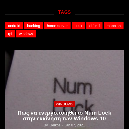
TAGS
android
hacking
home server
linux
offgrid
raspbian
rpi
windows
WINDOWS
Πως να ενεργοποιηθεί το Num Lock
στην εκκίνηση των Windows 10
By
Koukos
Jan 07, 2021