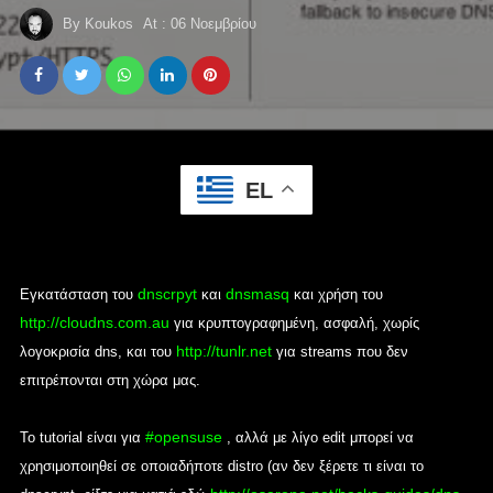
By
Koukos
At :
06 Νοεμβρίου
EL
dnscrpyt
dnsmasq
Εγκατάσταση του
και
και χρήση του
http://cloudns.com.au
για κρυπτογραφημένη, ασφαλή, χωρίς
http://tunlr.net
λογοκρισία dns, και του
για streams που δεν
επιτρέπονται στη χώρα μας.
#opensuse
Το tutorial είναι για
, αλλά με λίγο edit μπορεί να
χρησιμοποιηθεί σε οποιαδήποτε distro (αν δεν ξέρετε τι είναι το