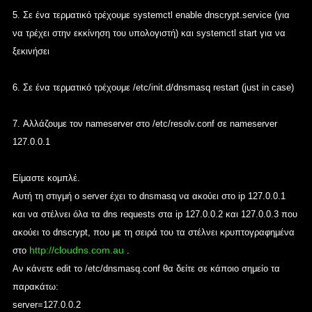
5.
Σε ένα τερματικό τρέχουμε
systemctl enable dnscrypt.service
(για
να τρέχει στην εκκίνηση του υπολογιστή) και
systemctl start
για να
ξεκινήσει
6.
Σε ένα τερματικό τρέχουμε
/etc/init.d/dnsmasq restart
(just in case)
7.
Αλλάζουμε τον nameserver στο
/etc/resolv.conf
σε
nameserver
127.0.0.1
Είμαστε κομπλέ.
Αυτή τη στιγμή ο server έχει το dnsmasq να ακούει στο ip 127.0.0.1
και να στέλνει όλα τα dns requests στα ip 127.0.0.2 και 127.0.0.3 που
ακούει το dnscrypt, που με τη σειρά του τα στέλνει κρυπτογραφημένα
http://cloudns.com.au
στο
.
Αν κάνετε edit το /etc/dnsmasq.conf θα δείτε σε κάποιο σημείο τα
παρακάτω:
server=127.0.0.2