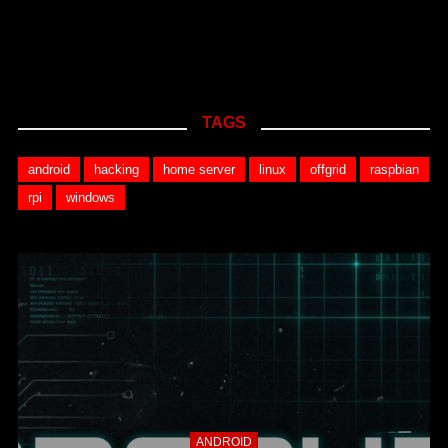
TAGS
android
hacking
home server
linux
offgrid
raspbian
rpi
windows
ANDROID