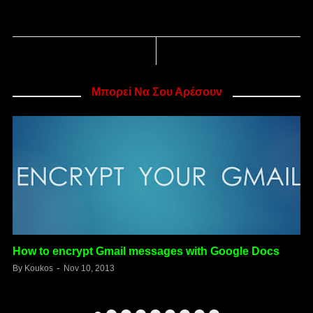
Μπορεί Να Σου Αρέσουν
How to encrypt Gmail messages with Google Docs
f
By
Koukos
Nov 10, 2013
B