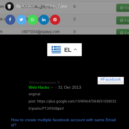
By
Koukos
At :
10 Νοεμβρίου
EL
#Facebook
Vikneshwaran K
Web Hacks
31 Οκτ 2013
-
original
post:
https://plus.google.com/10989647584551058032
0/posts/PT2iFGGbpsV
How to create multiple facebook account with same Email
id?