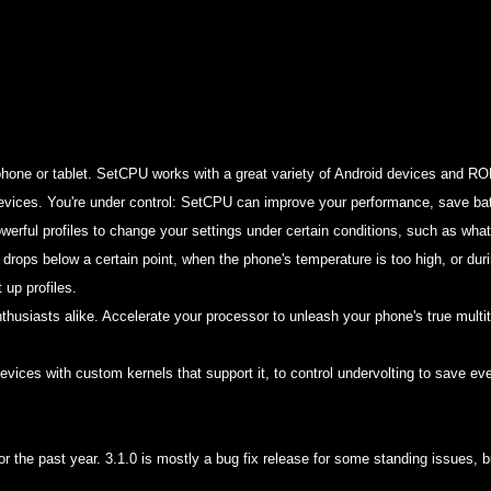
g
FEATURED
ANDROID
κατάσταση Windows VM
το CachyOS (the perfect
OnePlus 15 iHack 
phone or tablet. SetCPU works with a great variety of Android devices and R
way)
By
Koukos
Apr 01, 
ices. You're under control: SetCPU can improve your performance, save batt
By
Koukos
Apr 02, 2026
rful profiles to change your settings under certain conditions, such as what
drops below a certain point, when the phone's temperature is too high, or duri
up profiles.
thusiasts alike. Accelerate your processor to unleash your phone's true multi
evices with custom kernels that support it, to control undervolting to save e
or the past year. 3.1.0 is mostly a bug fix release for some standing issues, 