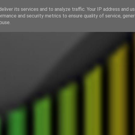
eliver its services and to analyze traffic. Your IP address and u
ormance and security metrics to ensure quality of service, gene
HOME SERVER
buse.