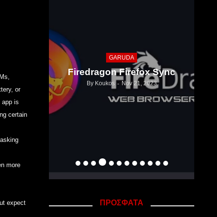
GARUDA
Πω
Edition
Firedragon Firefox Sync
bo
OMs,
2026
By
Koukos
Nov 21, 2023
ery, or
 app is
ng certain
tasking
ven more
ΠΡΟΣΦΑΤΑ
but expect