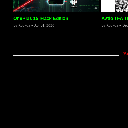
oid
OnePlus 15 iHack Edition
Αντίο TFA T
By
Koukos
Apr 01, 2026
By
Koukos
Dec
Ά