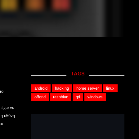
TAGS
android
hacking
home server
linux
το
offgrid
raspbian
rpi
windows
ν έχω να
 η οθόνη
το