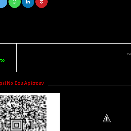
Επό
στο
εί Να Σου Αρέσουν