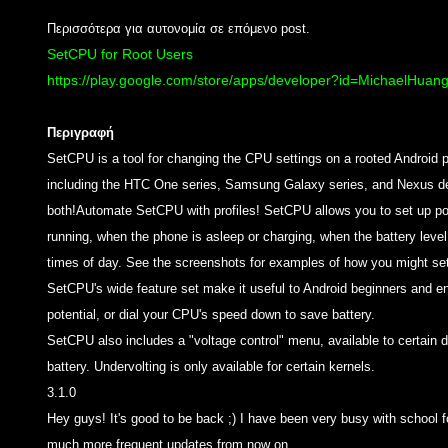
Περισσότερα για αυτονομία σε επόμενο post.
SetCPU for Root Users
https://play.google.com/store/apps/developer?id=MichaelHuan
QEMU
Εγ
Περιγραφή
Windows X-Lite: Τα ελαφρά
iew
σ
Windows
SetCPU is a tool for changing the CPU settings on a rooted Android 
2013
By
Koukos
Apr 11, 2026
including the HTC One series, Samsung Galaxy series, and Nexus dev
both!
Automate SetCPU with profiles! SetCPU allows you to set up powe
running, when the phone is asleep or charging, when the battery level 
times of day. See the screenshots for examples of how you might set 
SetCPU's wide feature set make it useful to Android beginners and en
potential, or dial your CPU's speed down to save battery.
SetCPU also includes a "voltage control" menu, available to certain d
battery. Undervolting is only available for certain kernels.
3.1.0
Hey guys! It's good to be back ;) I have been very busy with school f
much more frequent updates from now on.