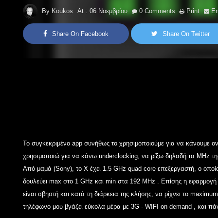
By
Koukos
At :
06 Νοεμβρίου
0
Comments
Print
Em
Share On Facebook
Share On Twitter
Το συγκεκριμένο app συνήθως το χρησιμοποιούμε για να κάνουμε o
χρησιμοποιώ για να κάνω underclocking, να ρίξω δηλαδή τα MHz τ
Από μαμά (Sony), το X έχει
1.5 GHz quad core
επεξεργαστή, ο οποίο
δουλεύει max στο
1 GHz
και min στα
192 MHz
. Επίσης η εφαρμογή 
είναι σβηστή και κατά τη διάρκεια της κλήσης, να ρίχνει το maximu
τηλέφωνο μου βγάζει εύκολα μέρα με
3G - WIFI on demand
, και π