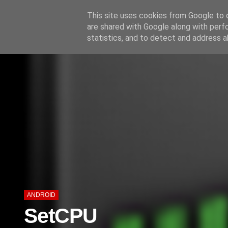
'
This site uses cookies from Google to d
are shared with Google along with perf
statistics, and to detect and address a
ANDROID
SetCPU