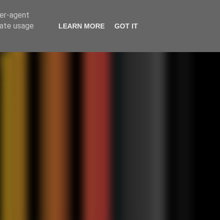
ser-agent
rate usage
LEARN MORE
GOT IT