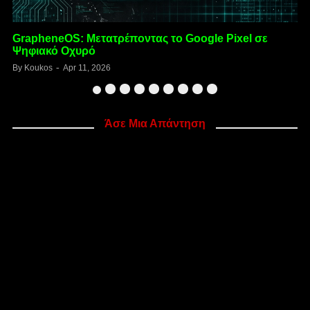
Obtainium: Το σόβαρό app store
By
Koukos
Apr 11, 2026
B
Άσε Μια Απάντηση