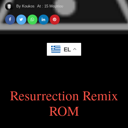
By
Koukos
At :
15 Μαρτίου
EL
Resurrection Remix
ROM