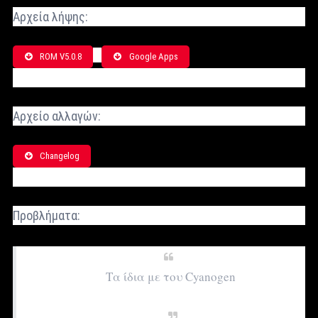
Αρχεία λήψης:
ROM V5.0.8
Google Apps
Αρχείο αλλαγών:
Changelog
Προβλήματα:
Τα ίδια με του Cyanogen