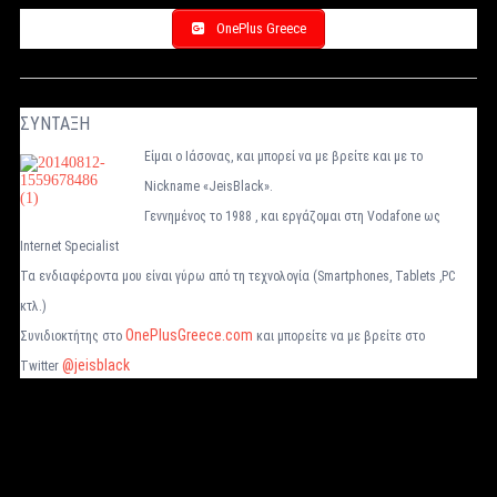
OnePlus Greece
ΣΥΝΤΑΞΗ
Είμαι ο Ιάσονας, και μπορεί να με βρείτε και με το
Nickname «JeisBlack».
Γεννημένος το 1988 , και εργάζομαι στη Vodafone ως
Internet Specialist
Τα ενδιαφέροντα μου είναι γύρω από τη τεχνολογία (Smartphones, Tablets ,PC
κτλ.)
OnePlusGreece.com
Συνιδιοκτήτης στο
και μπορείτε να με βρείτε στο
@jeisblack
Twitter