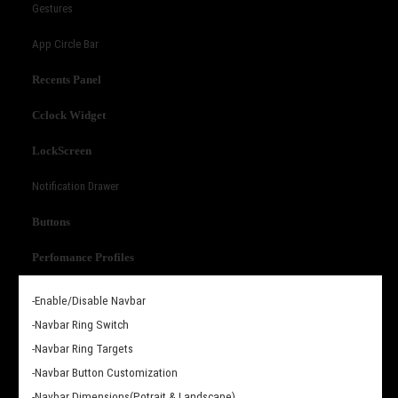
Gestures
App Circle Bar
Recents Panel
Cclock Widget
LockScreen
Notification Drawer
Buttons
Perfomance Profiles
-Enable/Disable Navbar
-Navbar Ring Switch
-Navbar Ring Targets
-Navbar Button Customization
-Navbar Dimensions(Potrait & Landscape)