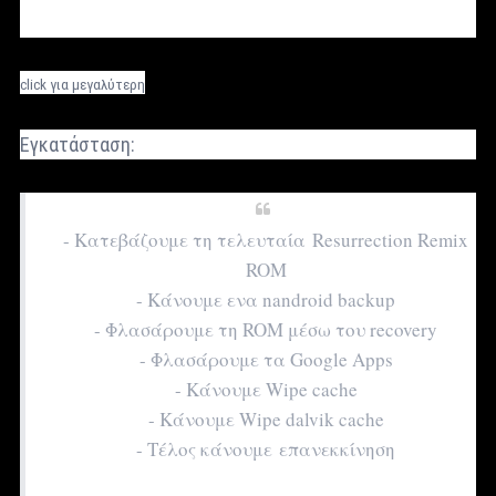
click για μεγαλύτερη
Εγκατάσταση:
- Κατεβάζουμε τη τελευταία Resurrection Remix
ROM
- Κάνουμε ενα nandroid backup
- Φλασάρουμε τη ROM μέσω του recovery
- Φλασάρουμε τα Google Apps
- Κάνουμε Wipe cache
- Κάνουμε Wipe dalvik cache
- Τέλος κάνουμε επανεκκίνηση