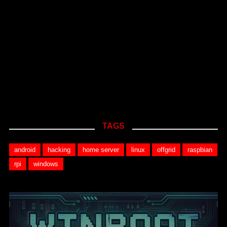
TAGS
android
hacking
home server
linux
offgrid
raspbian
rpi
windows