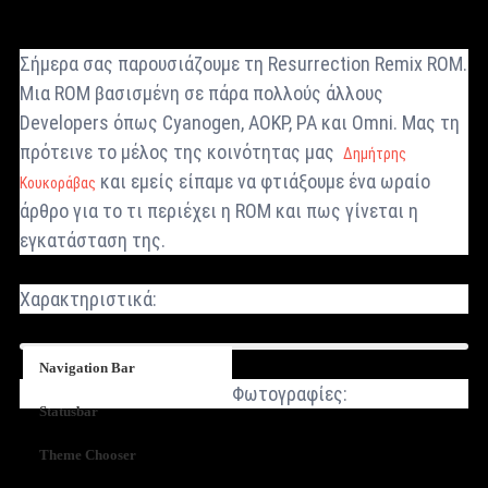
Σήμερα σας παρουσιάζουμε τη Resurrection Remix ROM.
Μια ROM βασισμένη σε πάρα πολλούς άλλους
Developers όπως Cyanogen, AOKP, PA και Omni. Μας τη
πρότεινε το μέλος της κοινότητας μας
Δημήτρης
και εμείς είπαμε να φτιάξουμε ένα ωραίο
Κουκοράβας
άρθρο για το τι περιέχει η ROM και πως γίνεται η
εγκατάσταση της.
Χαρακτηριστικά:
Navigation Bar
Φωτογραφίες:
Statusbar
Theme Chooser