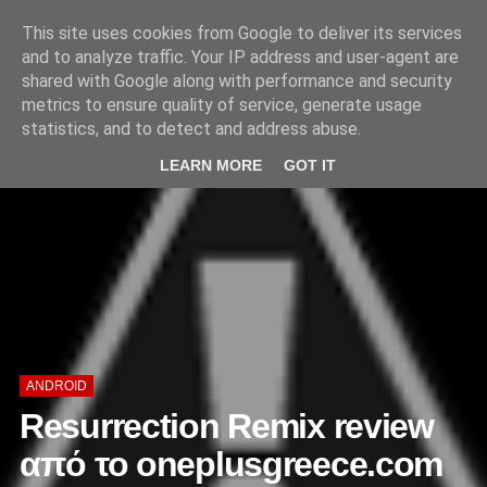
'
This site uses cookies from Google to deliver its services
and to analyze traffic. Your IP address and user-agent are
shared with Google along with performance and security
metrics to ensure quality of service, generate usage
statistics, and to detect and address abuse.
LEARN MORE
GOT IT
ANDROID
Resurrection Remix review
από το oneplusgreece.com