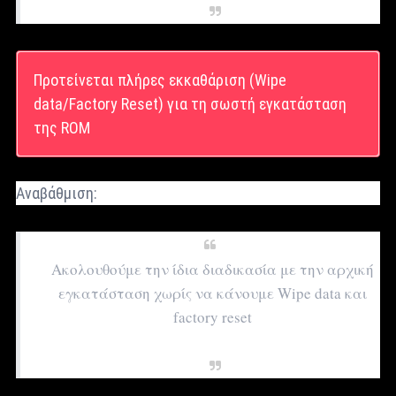
Προτείνεται πλήρες εκκαθάριση (Wipe
data/Factory Reset) για τη σωστή εγκατάσταση
της ROM
Αναβάθμιση:
Ακολουθούμε την ίδια διαδικασία με την αρχική
εγκατάσταση χωρίς να κάνουμε Wipe data και
factory reset