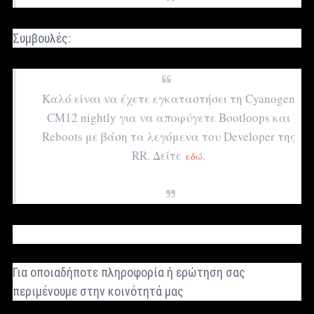
Συμβουλές:
Καλό είναι να έχετε εγκαταστήσει τη Cyanogen
CM12 nightly για να αποφύγετε Bootloops και
Reboots με βάση τα λεγόμενα του Developer της
RR. Δείτε
.
εδώ
Για οποιαδήποτε πληροφορία ή ερώτηση σας
περιμένουμε στην κοινότητά μας