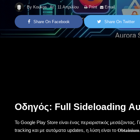
By
Koukos
At :
11 Απριλίου
Print
Email
Share On Facebook
Share On Twitter
Οδηγός: Full Sideloading Α
Το Google Play Store είναι ένας περιοριστικός μεσάζοντας. 
tracking και με αυτόματα updates, η λύση είναι το
Obtainium