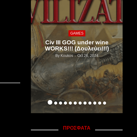
WINDOWS
Πως να ενεργοποιηθεί το
r wine
Num Lock στην εκκίνηση
ει!!!)
των Windows 10
2024
By
Koukos
Jan 07, 2021
ΠΡΟΣΦΑΤΑ