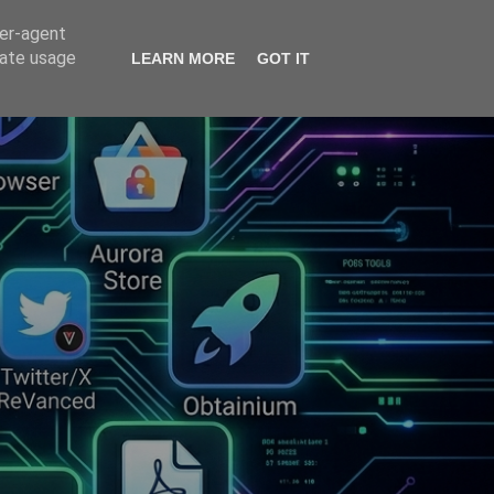
ser-agent
rate usage
LEARN MORE
GOT IT