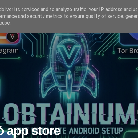
eliver its services and to analyze traffic. Your IP address and u
ormance and security metrics to ensure quality of service, gene
HOME SERVER
buse.
 app store