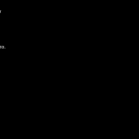
r
τα.