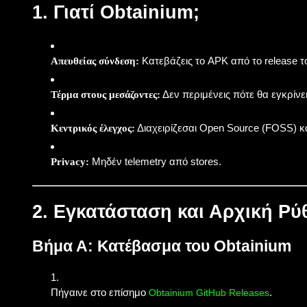
1. Γιατί Obtainium;
Κατεβάζεις το APK από το release το
Απευθείας σύνδεση:
WINDOWS
Δεν περιμένεις πότε θα εγκρίνε
Τέρμα στους μεσάζοντες:
Droid Explorer
C
By
Koukos
Sept 22, 2013
Διαχειρίζεσαι Open Source (FOSS) κ
Κεντρικός έλεγχος:
Μηδέν telemetry από stores.
Privacy:
2. Εγκατάσταση και Αρχική Ρύ
Βήμα Α: Κατέβασμα του Obtainium
Πήγαινε στο επίσημο
.
Obtainium GitHub Releases