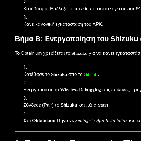
Κατέβασμα: Επέλεξε το αρχείο που καταλήγει σε
arm64
Κάνε κανονική εγκατάσταση του APK.
Βήμα Β: Ενεργοποίηση του Shizuku 
Το Obtainium χρειάζεται το
για να κάνει εγκαταστάσ
Shizuku
Κατέβασε το
από το
.
Shizuku
GitHub
Ενεργοποίησε το
στις επιλογές προγ
Wireless Debugging
Σύνδεσε (Pair) το Shizuku και πάτα
.
Start
Πήγαινε
και ε
Στο Obtainium:
Settings > App Installation