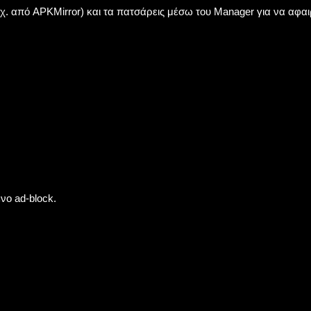
π.χ. από APKMirror) και τα πατσάρεις μέσω του Manager για να αφαι
ο ad-block.