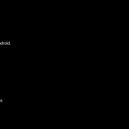
droid.
us