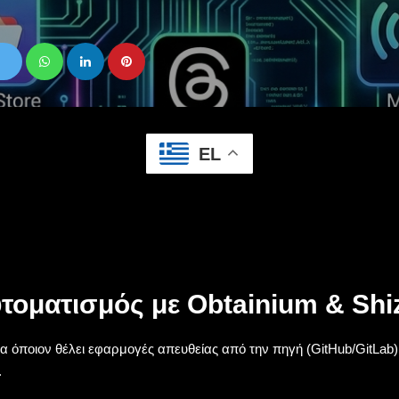
EL
υτοματισμός με Obtainium & Sh
Για όποιον θέλει εφαρμογές απευθείας από την πηγή (GitHub/GitLab)
.