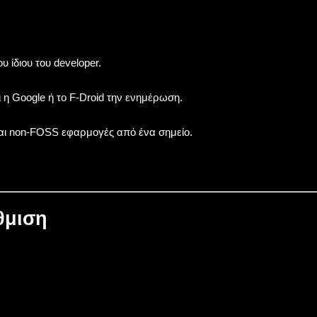
υ ίδιου του developer.
GAMES
FEATURED
Civ III GOG unde
ι η Google ή το F-Droid την ενημέρωση.
hrome x64 για Windows
WORKS!!! (Δουλεύ
By
Koukos
Dec 14, 2014
By
Koukos
Oct 26, 
αι non-FOSS εφαρμογές από ένα σημείο.
θμιση