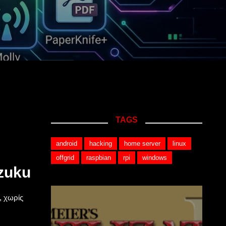
TAGS
android
hacking
home server
linux
offgrid
raspbian
rpi
windows
izuku
, χωρίς