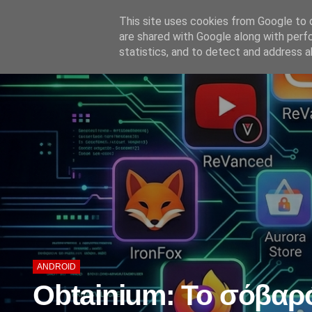
'
This site uses cookies from Google to d
are shared with Google along with perf
statistics, and to detect and address a
ANDROID
Obtainium: Το σόβαρό