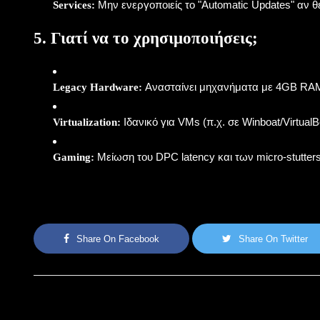
Μην ενεργοποιείς το "Automatic Updates" αν θ
Services:
5. Γιατί να το χρησιμοποιήσεις;
Ανασταίνει μηχανήματα με 4GB RAM
Legacy Hardware:
Ιδανικό για VMs (π.χ. σε Winboat/Virtua
Virtualization:
Μείωση του DPC latency και των micro-stutter
Gaming:
Share On Facebook
Share On Twitter