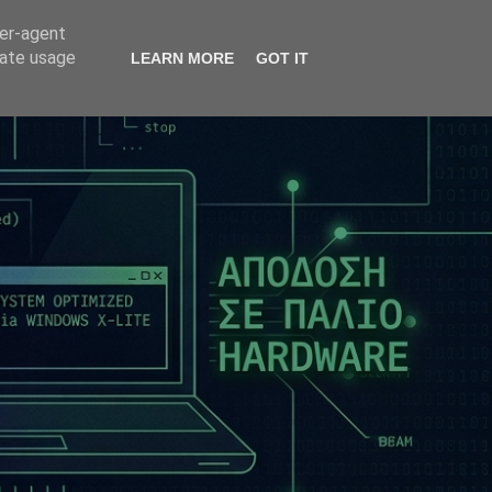
ser-agent
rate usage
LEARN MORE
GOT IT