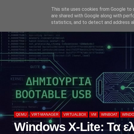
'
This site uses cookies from Google to d
are shared with Google along with perf
statistics, and to detect and address a
QEMU
VIRT-MANAGER
VIRTUALBOX
VM
WINBOAT
WIND
Windows X-Lite: Τα 