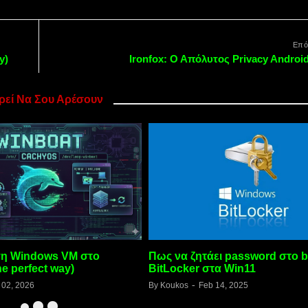
Επό
y)
Ironfox: Ο Απόλυτος Privacy Androi
εί Να Σου Αρέσουν
ει password στο boot το
Πως να ενεργοποιηθεί το Num
τα Win11
στην εκκίνηση των Windows 
 14, 2025
By
Koukos
Jan 07, 2021