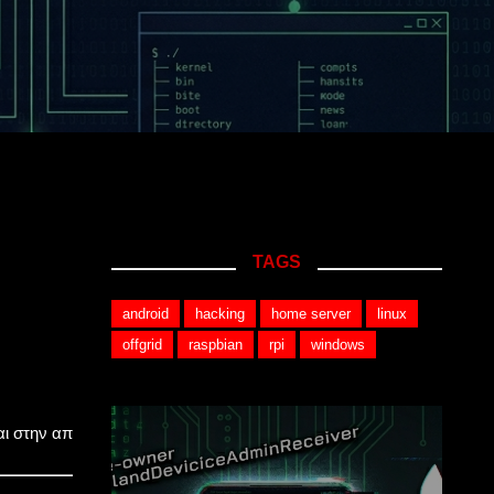
TAGS
android
hacking
home server
linux
offgrid
raspbian
rpi
windows
cy και στην απελευθέρωση πόρων του συστήματος μέσω της