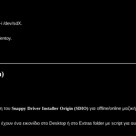
-i /dev/sdX
.
entoy.
n)
ση του
για offline/online μαζι
Snappy Driver Installer Origin (SDIO)
ς έχουν ένα εικονίδιο στο Desktop ή στο
Extras
folder με script για 