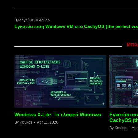
Προηγούμενο Άρθρο
Εγκατάσταση Windows VM στο CachyOS (the perfect wa
Μπορ
ows
Εγκατάσταση Windows VM στο
Πως να ζητά
CachyOS (the perfect way)
BitLocker σ
By
Koukos
Apr 02, 2026
By
Koukos
Feb