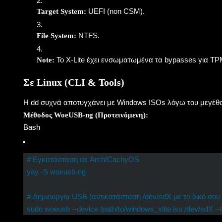
UEFI (non CSM)
.
Target System:
NTFS
.
File System:
Το X-Lite έχει ενσωματωμένα τα bypasses για TPM
Note:
Σε Linux (CLI & Tools)
Η
dd
συχνά αποτυγχάνει με Windows ISOs λόγω του μεγέθ
Μέθοδος WoeUSB-ng (Προτεινόμενη):
Bash
# Εγκατάσταση σε Arch/CachyOS
yay -S woeusb-ng

# Δημιουργία USB (αντικατάσταση /dev/sdX με το δικό σου 