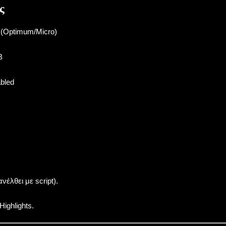
ς
 (Optimum/Micro)
B
WINDOWS
ANDROID
SmartDefrag
OnePlus 15 iHack 
bled
By
Koukos
Sept 20, 2013
By
Koukos
Apr 01, 
νέλθει με script).
Highlights.