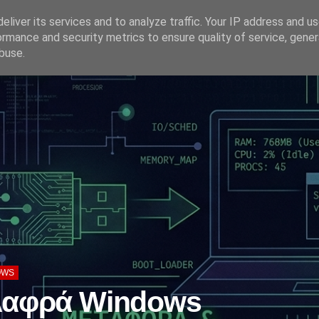
eliver its services and to analyze traffic. Your IP address and u
ormance and security metrics to ensure quality of service, gene
HOME SERVER
buse.
OWS
ελαφρά Windows