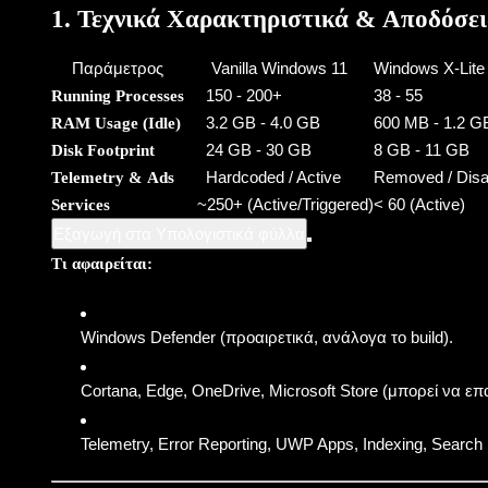
1. Τεχνικά Χαρακτηριστικά & Αποδόσει
Παράμετρος
Vanilla Windows 11
Windows X-Lite
150 - 200+
38 - 55
Running Processes
WINDOWS
3.2 GB - 4.0 GB
600 MB - 1.2 G
RAM Usage (Idle)
Windows 7/8 Network File
24 GB - 30 GB
8 GB - 11 GB
Disk Footprint
Sharing Fix
Hardcoded / Active
Removed / Disa
Telemetry & Ads
By
Koukos
Sept 21, 2013
~250+ (Active/Triggered)
< 60 (Active)
Services
Εξαγωγή στα Υπολογιστικά φύλλα
Τι αφαιρείται:
Windows Defender (προαιρετικά, ανάλογα το build).
Cortana, Edge, OneDrive, Microsoft Store (μπορεί να επα
Telemetry, Error Reporting, UWP Apps, Indexing, Search 