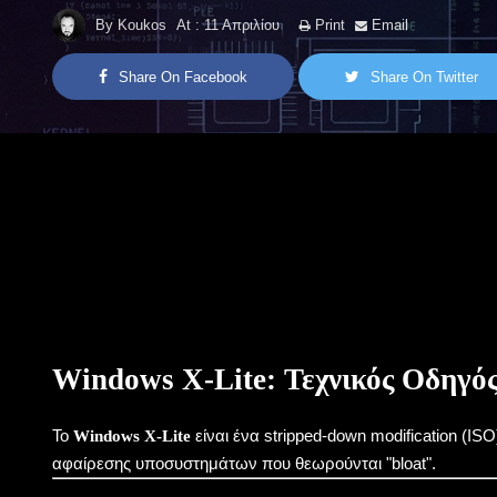
By
Koukos
At :
11 Απριλίου
Print
Email
Share On Facebook
Share On Twitter
Windows X-Lite: Τεχνικός Οδηγό
Το
είναι ένα stripped-down modification (I
Windows X-Lite
αφαίρεσης υποσυστημάτων που θεωρούνται "bloat".